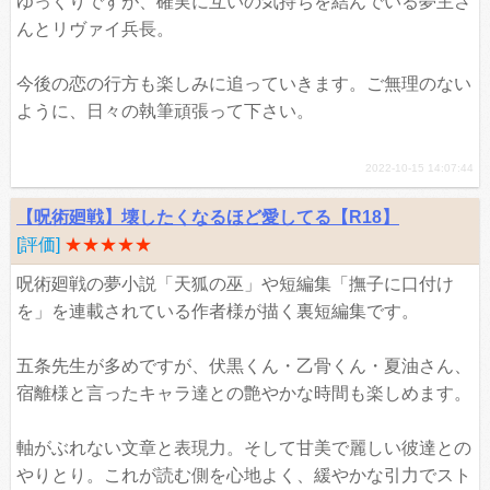
ゆっくりですが、確実に互いの気持ちを結んでいる夢主さ
んとリヴァイ兵長。
今後の恋の行方も楽しみに追っていきます。ご無理のない
ように、日々の執筆頑張って下さい。
2022-10-15 14:07:44
【呪術廻戦】壊したくなるほど愛してる【R18】
[評価]
★★★★★
呪術廻戦の夢小説「天狐の巫」や短編集「撫子に口付け
を」を連載されている作者様が描く裏短編集です。
五条先生が多めですが、伏黒くん・乙骨くん・夏油さん、
宿離様と言ったキャラ達との艶やかな時間も楽しめます。
軸がぶれない文章と表現力。そして甘美で麗しい彼達との
やりとり。これが読む側を心地よく、緩やかな引力でスト