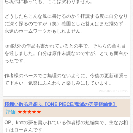
ら現代に移っても、ここは変わりません。
どうしたらこんな風に書けるのか？拝読する度に自分なり
に深く探るのですが（笑）確固とした答えはまだ掴めず…
永遠のホームワークかもしれません。
kmt以外の作品も書かれているとの事で、そちらの章も目
を通しました。自分は原作未読なのですが、とても面白か
ったです。
作者様のペースでご無理のないように、今後の更新頑張っ
て下さい。気楽にふんわりと楽しみにしています。
2023-02-03 12:02:29
桜舞い散る君想ふ【ONE PIECE/鬼滅の刃等短編集】
[評価]
★★★★★
OP、kmtの夢を書かれている作者様の短編集で、主なお相
手はローさんです。