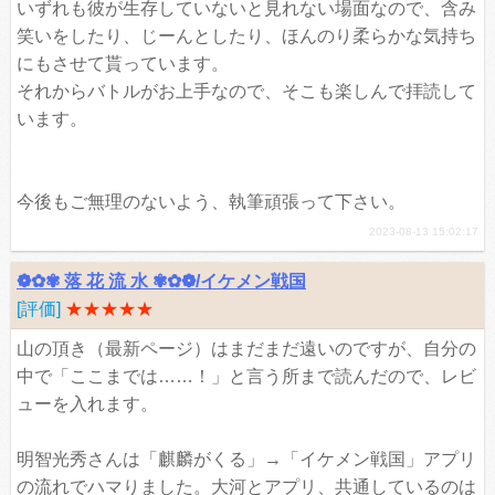
いずれも彼が生存していないと見れない場面なので、含み
笑いをしたり、じーんとしたり、ほんのり柔らかな気持ち
にもさせて貰っています。
それからバトルがお上手なので、そこも楽しんで拝読して
います。
今後もご無理のないよう、執筆頑張って下さい。
2023-08-13 15:02:17
❁✿✾ 落 花 流 水 ✾✿❁︎/イケメン戦国
[評価]
★★★★★
山の頂き（最新ページ）はまだまだ遠いのですが、自分の
中で「ここまでは……！」と言う所まで読んだので、レビ
ューを入れます。
明智光秀さんは「麒麟がくる」→「イケメン戦国」アプリ
の流れでハマりました。大河とアプリ、共通しているのは