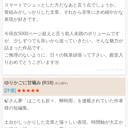
スマートでシュッとした方だなあと言う点でしょうか。
骨組みがしっかりした文章、それから非常にきめ細やかな
表現が好きです。
今現在5000ページ超えと言う前人未踏のボリュームです
が、少しずつでも良いから追っていきたい。そんな魅力が
詰まった作品です。
ご無理のないように、日々の執筆頑張って下さい。殿堂入
りおめでとうございます㊗️
2023-02-23 07:53:03
ゆりかごに甘噛み (R18)
(非公開中)
[評価]
★★★★★
🍃さん夢「はごろも折々、蝉時雨」を連載されていた作者
様の短編集。
土台がしっかりした文章と瑞々しい表現。時間軸が大正か