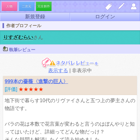
人物
二次元
完全創作
新規登録
ログイン
しお
夢小
マイ
作者プロフィール
り一
説を
ペー
りすざむらい
さん
覧
書く
ジ
執筆レビュー
表示する
|
非表示中
999本の薔薇〈進撃の巨人〉
[評価]
★★★★★
地下街で暮らす10代のリヴァイさんと五つ上の夢主さんの
物語です。
バラの花は本数で花言葉が変わると言うのはぼんやりと知
ってはいたけど、詳細ってどんな物だっけ？
そんな疑問も解消したくて読み始めました。