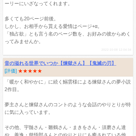
ーリーにいざなってくれます。
多くても20ページ前後。
しかし、お相手から貰える愛情はページ+α。
「独占欲」とも言う名のページ数を、お好みの彼からめく
ってみませんか。
2022-10-08 12:04:34
音の溢れる世界でいつか【煉獄さん】【鬼滅の刃】
[評価]
★★★★★
「暖かく和やかに」に続く鰯雲様による煉獄さんの夢小説
2作目。
夢主さんと煉獄さんのコントのような会話のやりとりが特
に気に入っています。
その他、宇髄さん・雛鶴さん・まきをさん・須磨さん達
や、善逸・慈悟郎さんとのやりとりにも癒されている他、