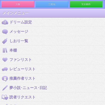
人物
二次元
完全創作
メインメニュー
ドリーム設定
メッセージ
しおり一覧
本棚
ファンリスト
レビューリスト
推薦作者リスト
夢小説･ニュース･日記
読者リクエスト