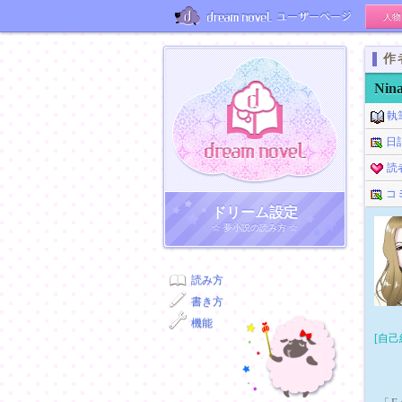
人物
ユーザーページ
作
Nin
執
日
読
コ
ドリーム小説
ドリーム設定
☆ 夢小説の読み方 ☆
読み方
書き方
機能
[自己