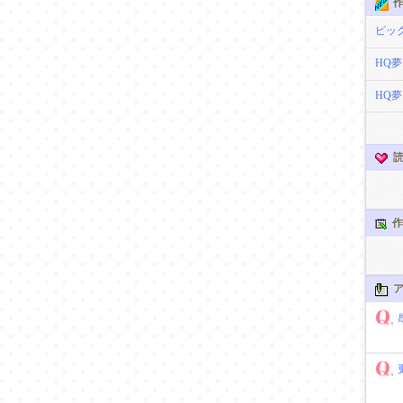
作
ピッ
HQ
HQ
読
作
ア