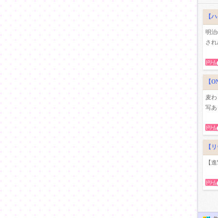
【ハ
明治
され
【O
麦わ
写あ
【リヴ
【進