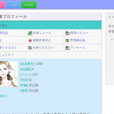
二次元
完全創作
者プロフィール
ス
a
さん
当
帯
筆作品
作者ニュース
執筆レビュー
ア
記
推薦作者10人
専用掲示板
者リクエスト
作者リクエスト
アンケート
ミュニティ
[会員番号]
11060
[作品数]
8
[ファン]
1075
[性別]
女
[年齢]
非公開
[地域]
非公開
紹介]