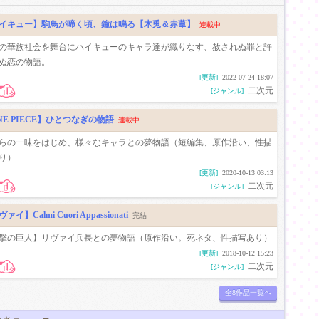
イキュー】駒鳥が啼く頃、鐘は鳴る【木兎＆赤葦】
連載中
の華族社会を舞台にハイキューのキャラ達が織りなす、赦されぬ罪と許
ぬ恋の物語。
[更新]
2022-07-24 18:07
二次元
[ジャンル]
NE PIECE】ひとつなぎの物語
連載中
らの一味をはじめ、様々なキャラとの夢物語（短編集、原作沿い、性描
り）
[更新]
2020-10-13 03:13
二次元
[ジャンル]
ァイ】Calmi Cuori Appassionati
完結
撃の巨人】リヴァイ兵長との夢物語（原作沿い。死ネタ、性描写あり）
[更新]
2018-10-12 15:23
二次元
[ジャンル]
全8作品一覧へ