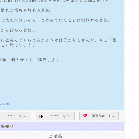
ortune favors the bold－幸運は勇気ある人間に微笑む」
み慣れた場所を離れる勇気。
識と技術が無いから…と諦めていたことに挑戦する勇気。
ロから始める勇気。
運に微笑んでもらえるかどうかは分かりませんが、今こそ奮
起こす時でしょう。
021年、個人サイトに移行します。
Twitter
ファンになる
メッセージを送る
推薦作者にする
筆作品
全8作品