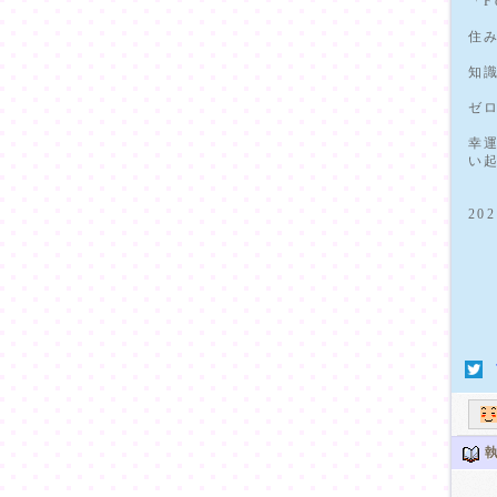
「F
住
知
ゼ
幸
い
2
執