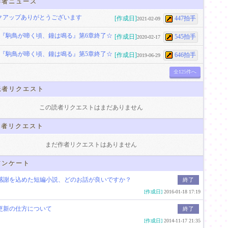
者ニュース
クアップありがとうございます
[作成日]
447拍手
2021-02-09
夢『駒鳥が啼く頃、鐘は鳴る』第6章終了☆
[作成日]
545拍手
2020-02-17
夢『駒鳥が啼く頃、鐘は鳴る』第5章終了☆
[作成日]
646拍手
2019-06-29
全125件へ
者リクエスト
この読者リクエストはまだありません
者リクエスト
まだ作者リクエストはありません
ンケート
感謝を込めた短編小説、どのお話が良いですか？
終了
[作成日]
2016-01-18 17:19
更新の仕方について
終了
[作成日]
2014-11-17 21:35