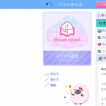
人物
二次元の夢小説
作
り
執
日
読
コ
ドリーム小説
ドリーム設定
作
☆ 夢小説の読み方 ☆

読み方
り
書き方
３
機能
な
よ
す