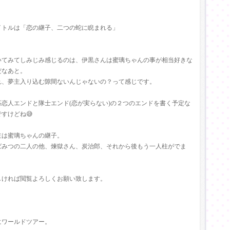
イトルは「恋の継子、二つの蛇に睨まれる」
いてみてしみじみ感じるのは、伊黒さんは蜜璃ちゃんの事が相当好きな
だなあと。
れ、夢主入り込む隙間ないんじゃないの？って感じです。
応恋人エンドと隊士エンド(恋が実らない)の２つのエンドを書く予定な
ですけどね😅
主は蜜璃ちゃんの継子。
ばみつの二人の他、煉獄さん、炭治郎、それから後もう一人柱がでま
。
しければ閲覧よろしくお願い致します。
にワールドツアー。