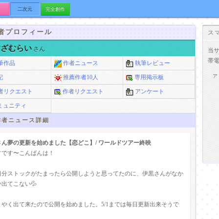
二次元
完全創作
者プロフィール
ス
すざむらい
さん
当
帯
筆作品
作者ニュース
執筆レビュー
ア
記
推薦作者10人
専用掲示板
者リクエスト
作者リクエスト
アンケート
ミュニティ
者ニュース詳細
さん夢の更新を始めました【恋どこ】/ ワールドツアー終映
すです〜こんばんは！
日分ストックがたまったら公開しようと思ってたのに、伊黒さんがなか
か出てこない💦
うやく出て来たので公開を始めました。5/1までは毎日更新出来そうで
。