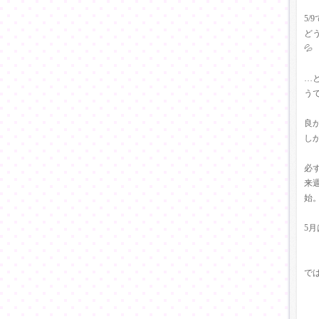
5/
ど
💦
…
う
良
し
必
来
始
5
で