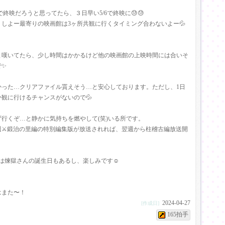
9で終映だろうと思ってたら、３日早い5/6で終映に😓😓
うしよー最寄りの映画館は3ヶ所共観に行くタイミング合わないよー💦
と嘆いてたら、少し時間はかかるけど他の映画館の上映時間には合いそ
で✨
かった…クリアファイル貰えそう…と安心しております。ただし、1日
か観に行けるチャンスがないので💦
ず行くぞ…と静かに気持ちを燃やして(笑)いる所です。
週⚔️鍛治の里編の特別編集版が放送されれば、翌週から柱稽古編放送開
。
月は煉獄さんの誕生日もあるし、楽しみです☺️
はまた〜！
2024-04-27
[作成日]
165拍手