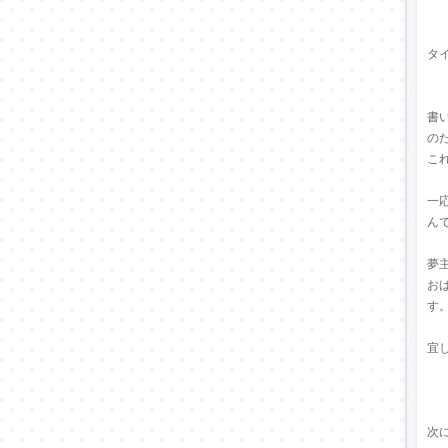
タ
書
の
こ
一
ん
夢
お
す
宜
次