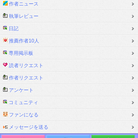
作者ニュース
執筆レビュー
日記
推薦作者10人
専用掲示板
読者リクエスト
作者リクエスト
アンケート
コミュニティ
ファンになる
メッセージを送る