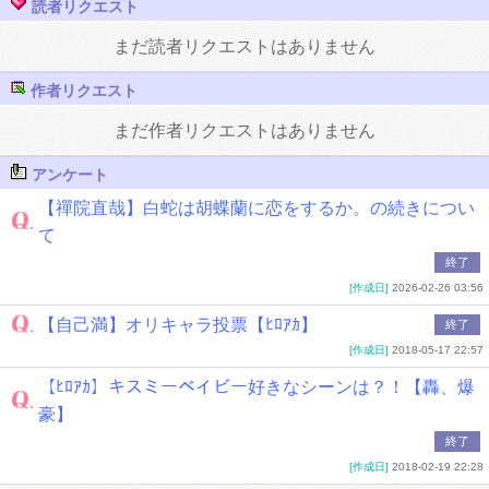
読者リクエスト
まだ読者リクエストはありません
作者リクエスト
まだ作者リクエストはありません
アンケート
【禪院直哉】白蛇は胡蝶蘭に恋をするか。の続きについ
て
終了
[作成日]
2026-02-26 03:56
【自己満】オリキャラ投票【ﾋﾛｱｶ】
終了
[作成日]
2018-05-17 22:57
【ﾋﾛｱｶ】キスミーベイビー好きなシーンは？！【轟、爆
豪】
終了
[作成日]
2018-02-19 22:28