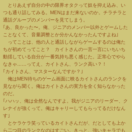
とりあえず自分の中の限界オタクって奴を抑え込み、い
つも通り話してみる。MENはまだ来ないのか。チラチラと
通話グループのメンバーを見てしまう。
｢あ、良かった〜。俺、ジニアのメンバー以外とゲームした
ことなくて、音量調整とか分かんなかったんですよね｣
ってことは、他の人と通話しながらゲームするのは俺た
ちが初めてってこと？ カイトさんの一言一言にいちいち
動揺している自分が一番気持ち悪く感じた。正常心でやら
なきゃ……ってえ、カイトさん、ランク高い？！
｢カイトさん、マスターなんですか？｣
俺はMEN待ちのゲーム画面に映るカイトさんのランクを
見ながら聞く。俺はカイトさんの実力を全く知らなかった
のだ。
｢ハハッ、俺は全然なんですよ。我がジニアのリーダー、ク
レナイが強くって。俺はキャリーしてもらってるだけなん
す｣
とケラケラ笑っているカイトさんだが、だとしても上か
ら二つ目のランクなのはすごい。きっと、強いキャラでも