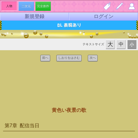
人物
二次元
完全創作
新規登録
ログイン
しお
夢小
マイ
り一
説を
ペー
覧
書く
ジ
大
中
小
テキストサイズ
前へ
しおりをはさむ
次へ
黄色い夜景の歌
第7章 配信当日