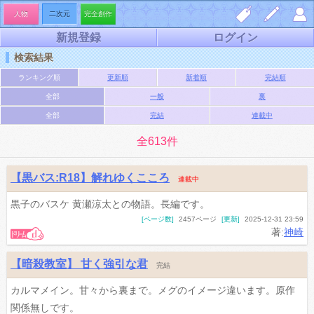
人物
二次元
完全創作
新規登録
ログイン
しお
夢小
マイ
検索結果
り一
説を
ペー
ランキング順
更新順
新着順
完結順
覧
書く
ジ
全部
一般
裏
全部
完結
連載中
全613件
【黒バス:R18】解れゆくこころ
連載中
黒子のバスケ 黄瀬涼太との物語。長編です。
[ページ数]
2457ページ
[更新]
2025-12-31 23:59
著:
神崎
【暗殺教室】 甘く強引な君
完結
カルマメイン。甘々から裏まで。メグのイメージ違います。原作
関係無しです。