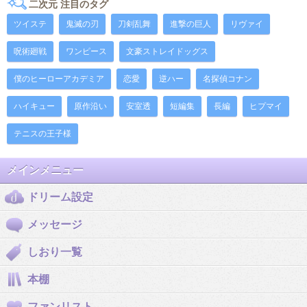
二次元 注目のタグ
ツイステ
鬼滅の刃
刀剣乱舞
進撃の巨人
リヴァイ
呪術廻戦
ワンピース
文豪ストレイドッグス
僕のヒーローアカデミア
恋愛
逆ハー
名探偵コナン
ハイキュー
原作沿い
安室透
短編集
長編
ヒプマイ
テニスの王子様
メインメニュー
ドリーム設定
メッセージ
しおり一覧
本棚
ファンリスト