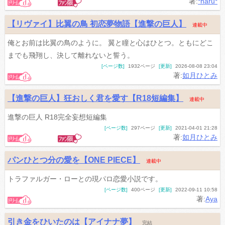
著:
*haru*
【リヴァイ】比翼の鳥 初恋夢物語【進撃の巨人】
連載中
俺とお前は比翼の鳥のように。 翼と瞳と心はひとつ。ともにどこ
までも飛翔し、決して離れないと誓う。
[ページ数]
1932ページ
[更新]
2026-08-08 23:04
著:
如月ひとみ
【進撃の巨人】狂おしく君を愛す【R18短編集】
連載中
進撃の巨人 R18完全妄想短編集
[ページ数]
297ページ
[更新]
2021-04-01 21:28
著:
如月ひとみ
パンひとつ分の愛を【ONE PIECE】
連載中
トラファルガー・ローとの現パロ恋愛小説です。
[ページ数]
400ページ
[更新]
2022-09-11 10:58
著:
Aya
引き金をひいたのは【アイナナ夢】
完結