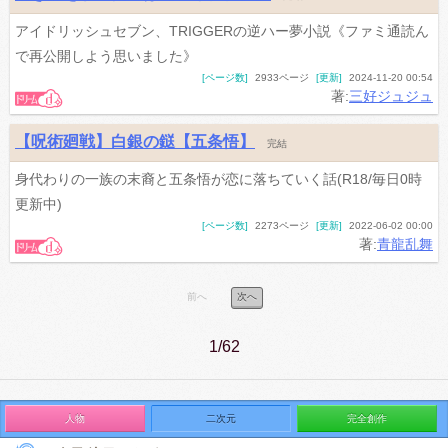
アイドリッシュセブン、TRIGGERの逆ハー夢小説《ファミ通読ん
で再公開しよう思いました》
[ページ数]
2933ページ
[更新]
2024-11-20 00:54
著:
三好ジュジュ
【呪術廻戦】白銀の鎹【五条悟】
完結
身代わりの一族の末裔と五条悟が恋に落ちていく話(R18/毎日0時
更新中)
[ページ数]
2273ページ
[更新]
2022-06-02 00:00
著:
青龍乱舞
前へ
次へ
1/62
人物
二次元
完全創作