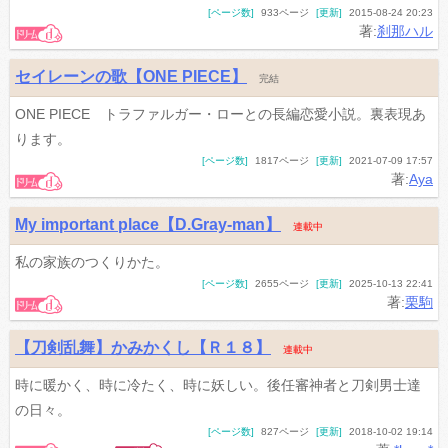
[ページ数]
933ページ
[更新]
2015-08-24 20:23
著:
刹那ハル
セイレーンの歌【ONE PIECE】
完結
ONE PIECE トラファルガー・ローとの長編恋愛小説。裏表現あ
ります。
[ページ数]
1817ページ
[更新]
2021-07-09 17:57
著:
Aya
My important place【D.Gray-man】
連載中
私の家族のつくりかた。
[ページ数]
2655ページ
[更新]
2025-10-13 22:41
著:
栗駒
【刀剣乱舞】かみかくし【Ｒ１８】
連載中
時に暖かく、時に冷たく、時に妖しい。後任審神者と刀剣男士達
の日々。
[ページ数]
827ページ
[更新]
2018-10-02 19:14