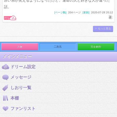
赤い糸が見えるようになったけど、運命の人と好きな人が違った
話。
[ページ数]
204ページ
[更新]
2020-07-28 20:12
著:
> もっと見る
人物
二次元
完全創作
メインメニュー
ドリーム設定
メッセージ
しおり一覧
本棚
ファンリスト