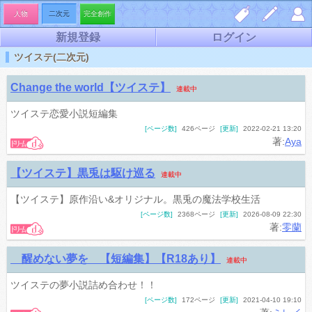
人物
二次元
完全創作
新規登録
ログイン
しお
夢小
マイ
ツイステ(二次元)
り一
説を
ペー
Change the world【ツイステ】
連載中
覧
書く
ジ
ツイステ恋愛小説短編集
[ページ数]
426ページ
[更新]
2022-02-21 13:20
著:
Aya
【ツイステ】黒兎は駆け巡る
連載中
【ツイステ】原作沿い&オリジナル。黒兎の魔法学校生活
[ページ数]
2368ページ
[更新]
2026-08-09 22:30
著:
零蘭
醒めない夢を 【短編集】【R18あり】
連載中
ツイステの夢小説詰め合わせ！！
[ページ数]
172ページ
[更新]
2021-04-10 19:10