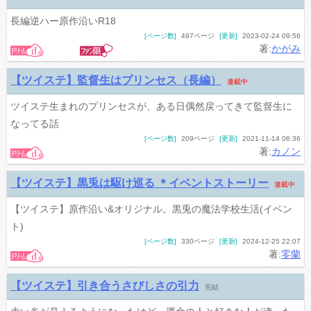
長編逆ハー原作沿いR18
[ページ数]
497ページ
[更新]
2023-02-24 09:56
著:
かがみ
【ツイステ】監督生はプリンセス（長編）
連載中
ツイステ生まれのプリンセスが、ある日偶然戻ってきて監督生に
なってる話
[ページ数]
209ページ
[更新]
2021-11-14 06:36
著:
カノン
【ツイステ】黒兎は駆け巡る ＊イベントストーリー
連載中
【ツイステ】原作沿い&オリジナル。黒兎の魔法学校生活(イベン
ト)
[ページ数]
330ページ
[更新]
2024-12-25 22:07
著:
零蘭
【ツイステ】引き合うさびしさの引力
完結