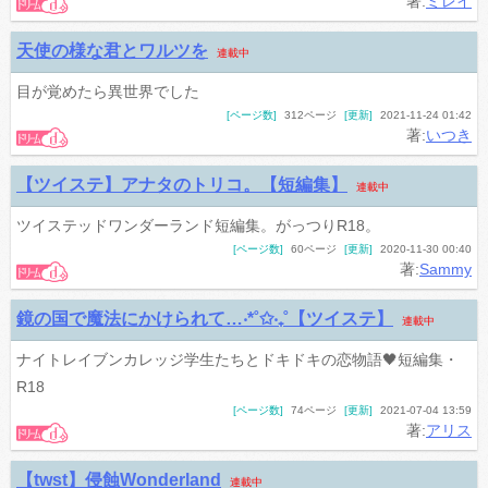
著:
ミレイ
天使の様な君とワルツを
連載中
目が覚めたら異世界でした
[ページ数]
312ページ
[更新]
2021-11-24 01:42
著:
いつき
【ツイステ】アナタのトリコ。【短編集】
連載中
ツイステッドワンダーランド短編集。がっつりR18。
[ページ数]
60ページ
[更新]
2020-11-30 00:40
著:
Sammy
鏡の国で魔法にかけられて…‧*˚✩︎‧₊˚【ツイステ】
連載中
ナイトレイブンカレッジ学生たちとドキドキの恋物語🖤短編集・
R18
[ページ数]
74ページ
[更新]
2021-07-04 13:59
著:
アリス
【twst】侵蝕Wonderland
連載中