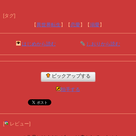
[タグ]
【
異世界転生
】【
恋愛
】【
溺愛
】
はじめから読む
しおりから読む
ピックアップする
拍手する
[
レビュー]