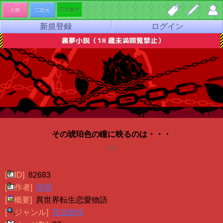
人物
二次元
完全創作
新規登録
ログイン
しお
夢小
マイ
り一
説を
ペー
覧
書く
ジ
その琥珀色の瞳に映るのは・・・
完結
[
ID]
82683
[
作者]
翡翠
[
概要]
異世界転生恋愛物語
[
ジャンル]
完全創作