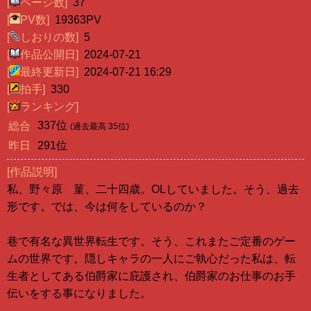
[
ページ数]
37
[
PV数]
19363PV
[
しおりの数]
5
[
作品公開日]
2024-07-21
[
最終更新日]
2024-07-21 16:29
[
拍手]
330
[
ランキング]
337位
総合
(過去最高 35位)
昨日
291位
[作品説明]
私、野々原 菫、二十四歳。OLしていました。そう、過去
形です。では、今は何をしているのか？
巷で有名な異世界転生です。そう、これまたご定番のゲー
ムの世界です。隠しキャラの一人にご執心だった私は、転
生者としてある伯爵家に庇護され、伯爵家のお仕事のお手
伝いをする事になりました。