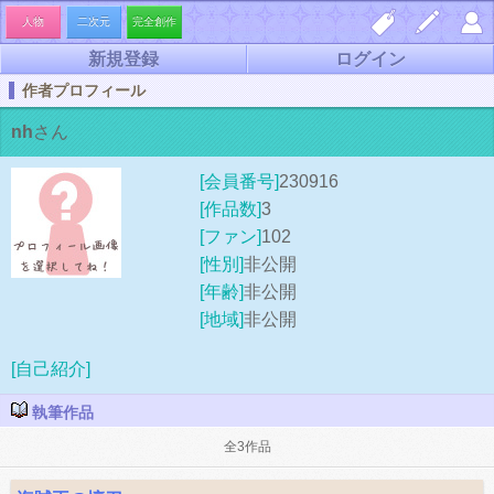
人物
二次元
完全創作
新規登録
ログイン
しお
夢小
マイ
作者プロフィール
り一
説を
ペー
nh
さん
覧
書く
ジ
[会員番号]
230916
[作品数]
3
[ファン]
102
[性別]
非公開
[年齢]
非公開
[地域]
非公開
[自己紹介]
執筆作品
全3作品