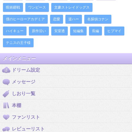
呪術廻戦
ワンピース
文豪ストレイドッグス
僕のヒーローアカデミア
恋愛
逆ハー
名探偵コナン
ハイキュー
原作沿い
安室透
短編集
長編
ヒプマイ
テニスの王子様
メインメニュー
ドリーム設定
メッセージ
しおり一覧
本棚
ファンリスト
レビューリスト