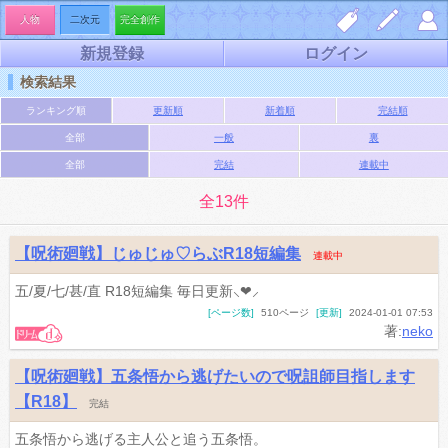
人物
二次元
完全創作
新規登録
ログイン
しお
夢小
マイ
検索結果
り一
説を
ペー
ランキング順
更新順
新着順
完結順
覧
書く
ジ
全部
一般
裏
全部
完結
連載中
全13件
【呪術廻戦】じゅじゅ♡らぶR18短編集
連載中
五/夏/七/甚/直 R18短編集 毎日更新⸜❤︎⸝
[ページ数]
510ページ
[更新]
2024-01-01 07:53
著:
neko
【呪術廻戦】五条悟から逃げたいので呪詛師目指します
【R18】
完結
五条悟から逃げる主人公と追う五条悟。