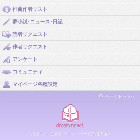
推薦作者リスト
夢小説･ニュース･日記
読者リクエスト
作者リクエスト
アンケート
コミュニティ
マイページ各種設定
ページトップへ
利用規約
|
ご意見箱
|
リンクバナー
|
Q&A
|
書き方