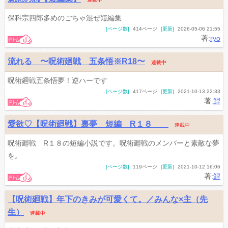
保科宗四郎多めのごちゃ混ぜ短編集
[ページ数]
414ページ
[更新]
2026-05-06 21:55
著:
ryo
流れる 〜呪術廻戦 五条悟※R18〜
連載中
呪術廻戦五条悟夢！逆ハーです
[ページ数]
417ページ
[更新]
2021-10-13 22:33
著:
鯉
愛欲♡【呪術廻戦】裏夢 短編 R１８
連載中
呪術廻戦 R１８の短編小説です。呪術廻戦のメンバーと素敵な夢
を。
[ページ数]
119ページ
[更新]
2021-10-12 16:06
著:
鯉
【呪術廻戦】年下のきみが可愛くて。／みんな×主（先
生）
連載中