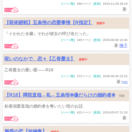
[ページ数]
360ページ
[更新]
2023-11-29 18:18
著:
【呪術廻戦】五条悟の恋愛事情【R指定】
連載中
『イかれた令嬢』それが彼女の呼び名だった。
[ページ数]
245ページ
[更新]
2026-08-09 16:40
著:
撫子
呪いのなかで、恋々【乙骨憂太】
連載中
乙骨憂太の重い愛――R18
[ページ数]
272ページ
[更新]
2026-06-30 23:23
著:
ryo
【R18】禪院直哉→私←五条悟❇︎傷だらけの婚約者❇︎
完結
粘着溺愛直哉の婚約者を奪いたい悟のお話
[ページ数]
422ページ
[更新]
2024-05-07 21:16
著:
魅惑の恋【短編集】
連載中