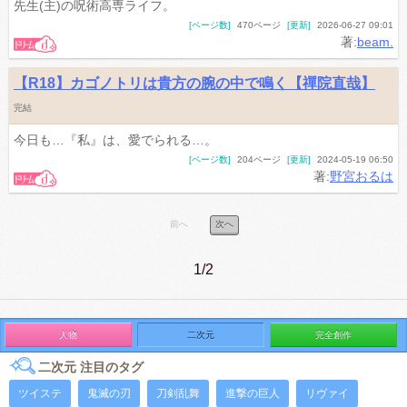
先生(主)の呪術高専ライフ。
[ページ数]
470ページ
[更新]
2026-06-27 09:01
著:
beam.
【R18】カゴノトリは貴方の腕の中で鳴く【禪院直哉】
完結
今日も…『私』は、愛でられる…。
[ページ数]
204ページ
[更新]
2024-05-19 06:50
著:
野宮おるは
前へ
次へ
1/2
人物
二次元
完全創作
二次元 注目のタグ
ツイステ
鬼滅の刃
刀剣乱舞
進撃の巨人
リヴァイ