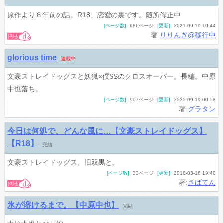
原作より６年前の話。R18、恋愛の裏です。随所修正中
[ページ数]
686ページ
[更新]
2021-09-10 10:44
著:
りりんぎ@移行中
glorious time
連載中
文豪ストレイドッグスと妖狐×僕SSのクロスオーバー。長編。中原
中也落ち。
[ページ数]
907ページ
[更新]
2025-09-19 00:58
著:
グラタン
今日は何処で、どんな風に…【文豪ストレイドッグス】
【R18】
完結
文豪ストレイドッグス、旧双黒と。
[ページ数]
33ページ
[更新]
2018-03-16 19:40
著:
さばてん
氷が溶けるまで。【中原中也】
完結