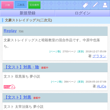
人物
二次元
完全創作
新規登録
ログイン
しお
夢小
マイ
文豪ストレイドッグス(二次元)
り一
説を
ペー
Replay
完結
覧
書く
ジ
文豪ストレイドッグスと暗殺教室の混合作品です。中原中也落
ち。
[ページ数]
2703ページ
[更新]
2018-12-27 05:09
著:
グラタン
【文スト】対黒・陰
連載中
文スト 双黒落ち 夢小説
[ページ数]
394ページ
[更新]
2026-05-16 07:08
著:
ALiCe
【文スト】対黒
連載中
文スト 太宰治落ち 夢小説