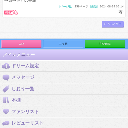
中原中也との長編
[ページ数]
259ページ
[更新]
2024-08-24 09:14
著:
> もっと見る
人物
二次元
完全創作
メインメニュー
ドリーム設定
メッセージ
しおり一覧
本棚
ファンリスト
レビューリスト