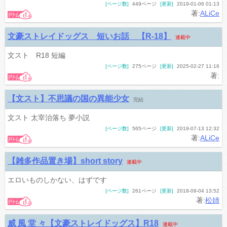
[ページ数]
449ページ
[更新]
2019-01-06 01:13
著:
ALiCe
文豪ストレイドッグス 短いお話 【R-18】
連載中
文スト R18 短編
[ページ数]
275ページ
[更新]
2025-02-27 11:16
著:
【文スト】不思議の国の異能少女
完結
文スト 太宰治落ち 夢小説
[ページ数]
565ページ
[更新]
2019-07-13 12:32
著:
ALiCe
【雑多作品置き場】short story
連載中
エロいものしかない、はずです
[ページ数]
261ページ
[更新]
2018-09-04 13:52
著:
松姉
威 風 堂 々【文豪ストレイドッグス】R18
連載中