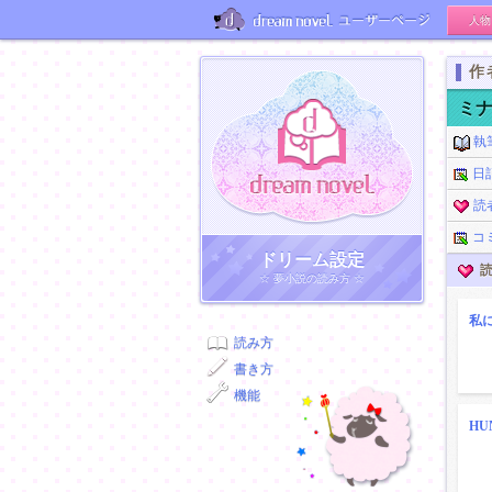
人物
ユーザーページ
作
ミ
執
日
読
コ
ドリーム小説
ドリーム設定
読
☆ 夢小説の読み方 ☆
私
読み方
書き方
機能
HU