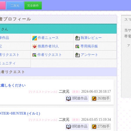
二次元
完全創作
者プロフィール
ス
ナ
さん
当
帯
筆作品
作者ニュース
執筆レビュー
ア
記
推薦作者10人
専用掲示板
者リクエスト
作者リクエスト
アンケート
ミュニティ
者リクエスト
に癒しをください
二次元
2024-06-03 20:18:17
[リクエストジャンル]
[更新]
3関連作品
263拍手
NTER×HUNTER (イルミ)
二次元
2024-03-05 15:19:34
[リクエストジャンル]
[更新]
0関連作品
275拍手