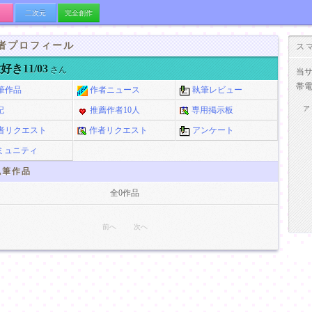
二次元
完全創作
者プロフィール
ス
好き11/03
さん
当
帯
筆作品
作者ニュース
執筆レビュー
ア
記
推薦作者10人
専用掲示板
者リクエスト
作者リクエスト
アンケート
ミュニティ
筆作品
全0作品
前へ
次へ