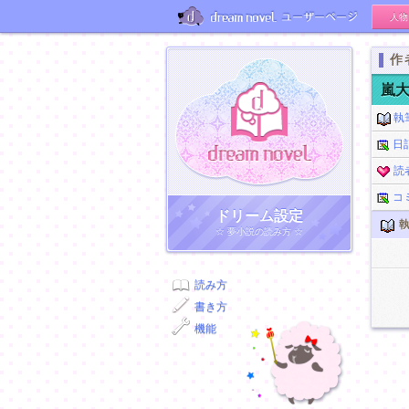
人物
ユーザーページ
作
嵐大
執
日
読
コ
ドリーム小説
ドリーム設定
執
☆ 夢小説の読み方 ☆
読み方
書き方
機能