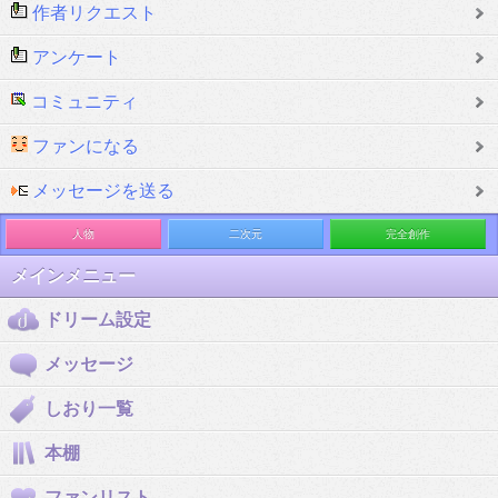
作者リクエスト
アンケート
コミュニティ
ファンになる
メッセージを送る
人物
二次元
完全創作
メインメニュー
ドリーム設定
メッセージ
しおり一覧
本棚
ファンリスト