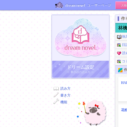
人物
ユーザーページ
作
林
執
日
読
コ
ドリーム小説
ドリーム設定
作
☆ 夢小説の読み方 ☆
HA
読み方
書き方
機能
花