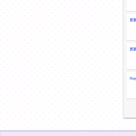
更
更
Ha