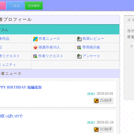
二次元
完全創作
者プロフィール
ス
檎
さん
当
帯
筆作品
作者ニュース
執筆レビュー
ア
記
推薦作者10人
専用掲示板
者リクエスト
作者リクエスト
アンケート
ミュニティ
者ニュース
PPY BIRTHDAY 短編追加
2019-03-01
[更新]
252拍手
粉症っぽいので
2019-02-24
[更新]
315拍手