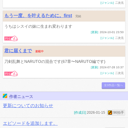
[ジャンル]
二次元
もう一度、を叶えるために。first
完結
うちはシスイの妹に生まれ変わります
[更新]
2024-10-01 23:50
[ジャンル]
二次元
君に届くまで
連載中
刀剣乱舞とNARUTOの混合です(67章〜NARUTO編です)
[更新]
2024-07-28 10:37
[ジャンル]
二次元
全3作品一覧へ
作者ニュース
更新についてのお知らせ
[作成日]
2026-01-15
96拍手
エピソードを追加します。