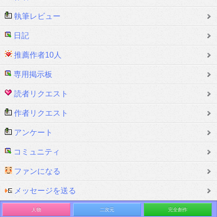
執筆レビュー
日記
推薦作者10人
専用掲示板
読者リクエスト
作者リクエスト
アンケート
コミュニティ
ファンになる
メッセージを送る
人物
二次元
完全創作