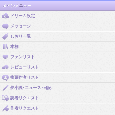
メインメニュー
ドリーム設定
メッセージ
しおり一覧
本棚
ファンリスト
レビューリスト
推薦作者リスト
夢小説･ニュース･日記
読者リクエスト
作者リクエスト