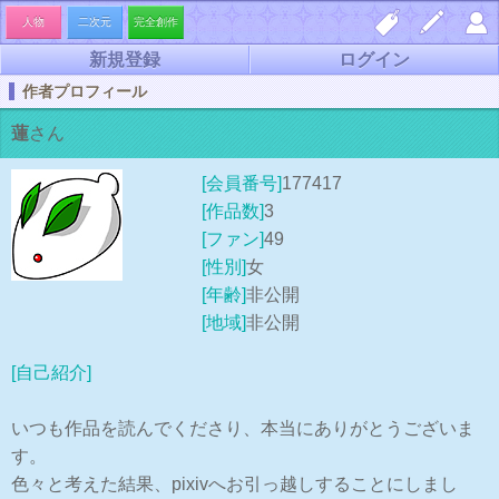
人物
二次元
完全創作
新規登録
ログイン
しお
夢小
マイ
作者プロフィール
り一
説を
ペー
蓮
さん
覧
書く
ジ
[会員番号]
177417
[作品数]
3
[ファン]
49
[性別]
女
[年齢]
非公開
[地域]
非公開
[自己紹介]
いつも作品を読んでくださり、本当にありがとうございま
す。
色々と考えた結果、pixivへお引っ越しすることにしまし