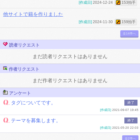
[作成日]
2024-12-24
153拍手
他サイトで籍を作りました
[作成日]
2024-11-30
159拍手
全14件へ
読者リクエスト
まだ読者リクエストはありません
作者リクエスト
まだ作者リクエストはありません
アンケート
タグについてです。
終了
[作成日]
2021-09-07 19:45
テーマを募集します。
終了
[作成日]
2021-05-20 22:03
全2件へ