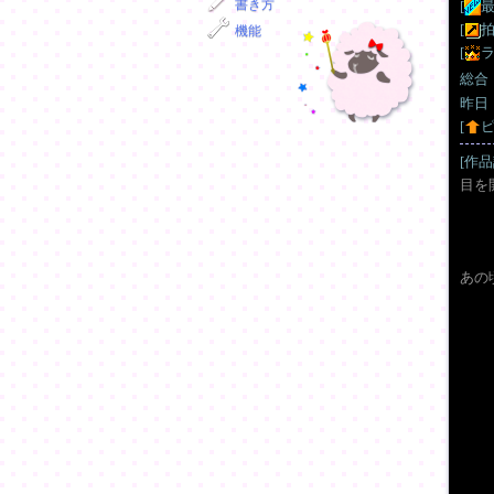
書き方
[
[
機能
[
ラ
総合
昨日
[
[作品
目を
あの