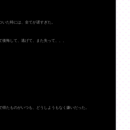
ついた時には、全てが遅すぎた。
て後悔して、逃げて、また失って、、、
で得たものがいつも、どうしようもなく嫌いだった。