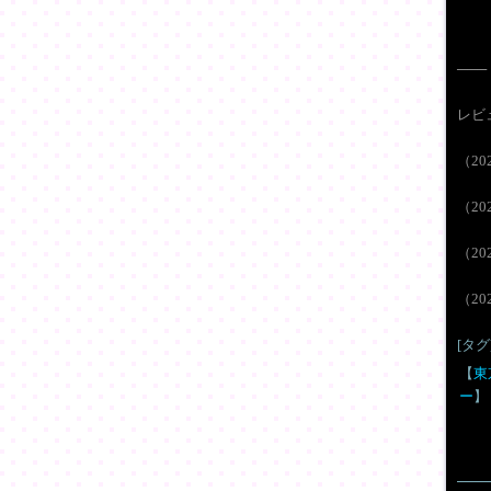
───
レビ
（20
（20
（20
（20
[タグ
【
東
ー
】