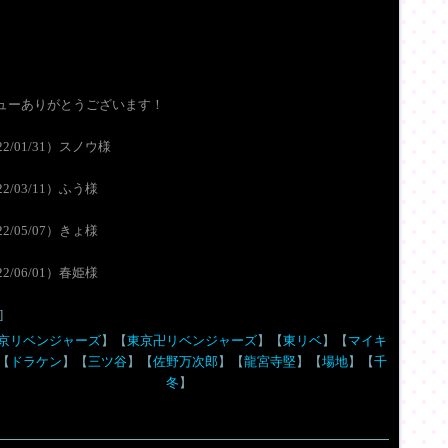
ューありがとうございます！
22/01/31）スノウ様
22/03/11）ふう様
22/05/07）きょ様
22/06/01）春姫様
]
京リベンジャーズ
】【
東京卍リベンジャーズ
】【
東リベ
】【
マイキ
【
ドラケン
】【
三ツ谷
】【
佐野万次郎
】【
龍宮寺堅
】【
場地
】【
千
冬
】