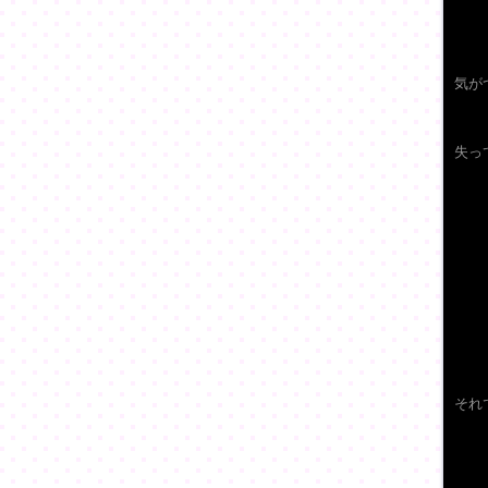
気が
失っ
それ