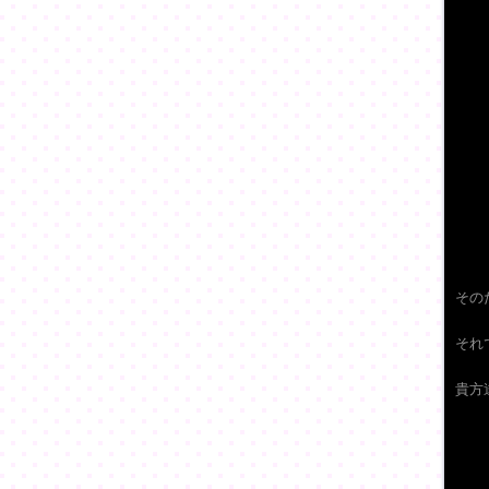
その
それ
貴方