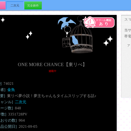
二次元
完全創作
ス
当
帯
ア
ONE MORE CHANCE【東リべ】
連載中
D]
74021
作者]
金魚
要]
東リベ夢小説！夢主ちゃんもタイムスリップする話♪
ジャンル]
二次元
ページ数]
848
V数]
3351728PV
しおりの数]
964
作品公開日]
2021-09-05