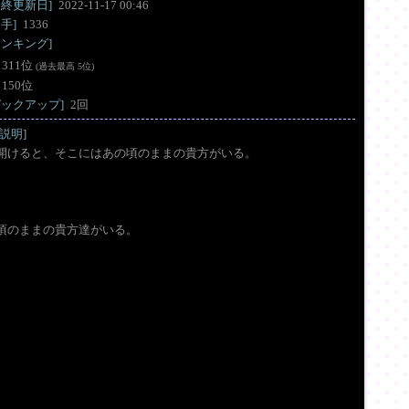
最終更新日]
2022-11-17 00:46
拍手]
1336
ンキング]
311位
(過去最高 5位)
150位
ピックアップ]
2回
説明]
開けると、そこにはあの頃のままの貴方がいる。
頃のままの貴方達がいる。