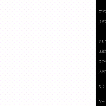
苗字
名前
まじ
医療
この
現実
もう
なん