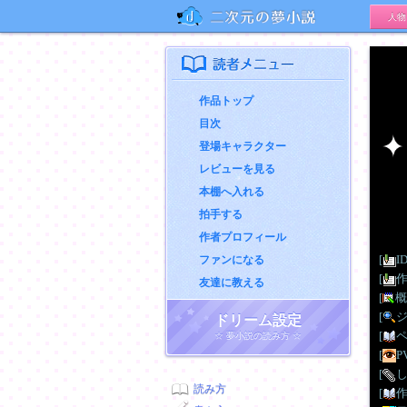
人物
二次元の夢小説
読者メニュー
作品トップ
目次
登場キャラクター
レビューを見る
本棚へ入れる
拍手する
作者プロフィール
[
I
ファンになる
[
友達に教える
[
概
[
ドリーム設定
[
☆ 夢小説の読み方 ☆
[
P
[
読み方
[