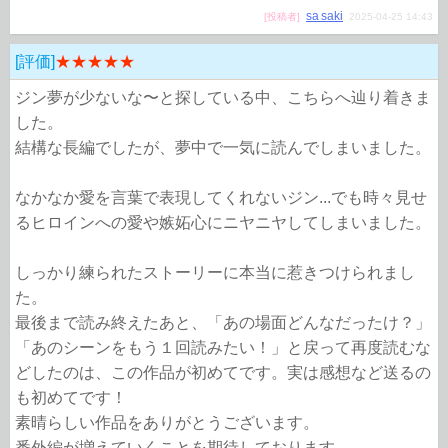
sa saki
[投稿者]
2025-04-25 14:43
[評価]
★★★★★
ジン夢が少ないな〜と探している中、こちらへ辿り着きま
した。
結構な長編でしたが、夢中で一気に読んでしまいました。
なかなか愛を言葉で表現してくれないジン...でも時々見せ
るヒロインへの愛や嫉妬心にニヤニヤしてしまいました。
しっかり練られたストーリーに本当に惹きつけられまし
た。
最後まで読み終えたあと、「あの場面どんなだったけ？」
「あのシーンをもう１回読みたい！」と戻って再度読むな
どしたのは、この作品が初めてです。実は感想など送るの
も初めてです！
素晴らしい作品をありがとうございます。
番外編が増えていくことを期待しております。