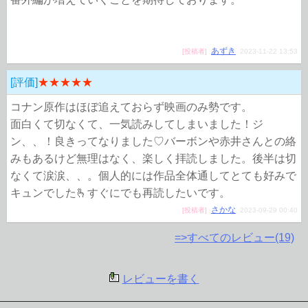
あずき
[投稿者]
2023-11-22 13:53
[評価]
★★★★★
コナン原作はほぼ追えておらず映画のみ勢です。
面白くて切なくて、一気読みしてしまいました！ジ
ン、、！良きってなりました♡バーボンや赤井さんとの絡
みもあるけど無理はなく、楽しく拝読しました。後半は切
なくて涙涙、、。個人的には作品全体通してとても好みで
キュンでした🫰すぐにでも再読したいです。
さかな
[投稿者]
2023-09-29 00:40
=>すべてのレビュー(19)
レビューを書く