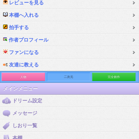
レビューを見る
本棚へ入れる
拍手する
作者プロフィール
ファンになる
友達に教える
人物
二次元
完全創作
メインメニュー
ドリーム設定
メッセージ
しおり一覧
本棚