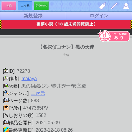
人物
二次元
完全創作
新規登録
ログイン
しお
夢小
マイ
り一
説を
ペー
覧
書く
ジ
【名探偵コナン】黒の天使
完結
[
ID]
72278
[
作者]
maiaya
[
概要]
黒の組織/ジン/赤井秀一/安室透
[
ジャンル]
二次元
[
ページ数]
883
[
PV数]
4747365PV
[
しおりの数]
1582
[
作品公開日]
2021-05-09
[
最終更新日]
2023-12-18 08:26