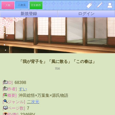
人物
二次元
完全創作
新規登録
ログイン
しお
夢小
マイ
り一
説を
ペー
覧
書く
ジ
「我が背子を」「風に散る」「この春は」
完結
[
ID]
68398
[
作者]
すい
[
概要]
沖田総悟×万葉集×源氏物語
[
ジャンル]
二次元
[
ページ数]
7
[
PV数]
2346PV