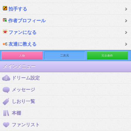
拍手する
作者プロフィール
ファンになる
友達に教える
人物
二次元
完全創作
メインメニュー
ドリーム設定
メッセージ
しおり一覧
本棚
ファンリスト