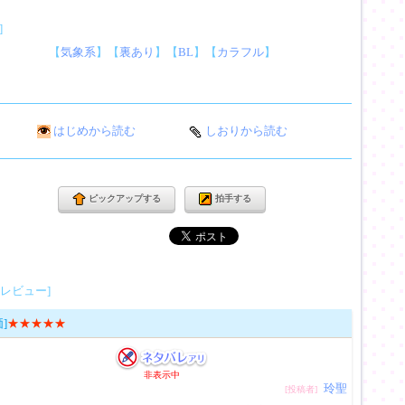
]
【
気象系
】【
裏あり
】【
BL
】【
カラフル
】
はじめから読む
しおりから読む
ピックアップする
拍手する
レビュー]
]
★★★★★
非表示中
玲聖
[投稿者]