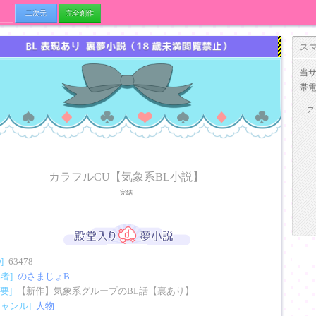
二次元
完全創作
ス
当
帯
ア
カラフルCU【気象系BL小説】
完結
D]
63478
作者]
のさまじょB
要]
【新作】気象系グループのBL話【裏あり】
ジャンル]
人物