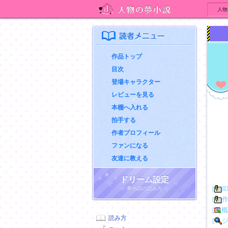
人物
人物の夢小説
読者メニュー
作品トップ
目次
登場キャラクター
レビューを見る
本棚へ入れる
拍手する
作者プロフィール
ファンになる
友達に教える
ドリーム設定
[
I
☆ 夢小説の読み方 ☆
[
[
概
読み方
[