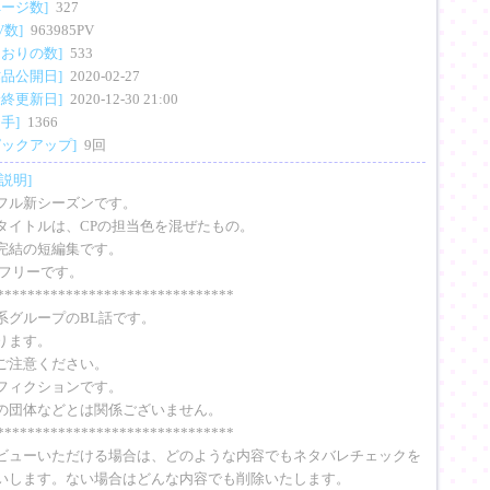
ページ数]
327
V数]
963985PV
しおりの数]
533
作品公開日]
2020-02-27
最終更新日]
2020-12-30 21:00
拍手]
1366
ピックアップ]
9回
説明]
フル新シーズンです。
タイトルは、CPの担当色を混ぜたもの。
完結の短編集です。
はフリーです。
*******************************
系グループのBL話です。
ります。
ご注意ください。
フィクションです。
の団体などとは関係ございません。
*******************************
ビューいただける場合は、どのような内容でもネタバレチェックを
いします。ない場合はどんな内容でも削除いたします。