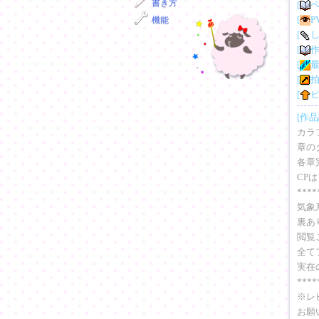
書き方
[
[
P
機能
[
[
[
[
[
[作品
カラ
章の
各章
CP
****
気象
裏あ
閲覧
全て
実在
****
※レ
お願