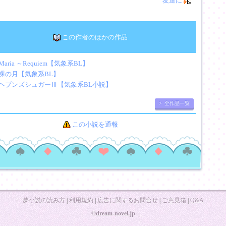
友達に
この作者のほかの作品
Maria ～Requiem【気象系BL】
裸の月【気象系BL】
ヘブンズシュガーⅢ【気象系BL小説】
> 全作品一覧
この小説を通報
夢小説の読み方
|
利用規約
|
広告に関するお問合せ
|
ご意見箱
|
Q&A
©dream-novel.jp