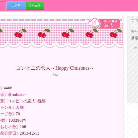
二次元
完全創作
ス
当
帯
ア
コンビニの恋人～Happy Christmas～
完結
D]
4406
作者]
湊-minato-
要]
コンビニの恋人×続編
ジャンル]
人物
ページ数]
78
V数]
133396PV
しおりの数]
108
作品公開日]
2013-12-13