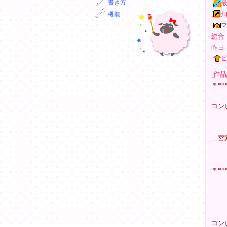
書き方
[
[
機能
[
ラ
総合
昨日
[
[作品
＊**
コン
二宮
＊**
コン