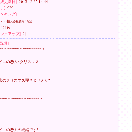
最終更新日]
2013-12-25 14:44
拍手]
939
ンキング]
266位
(過去最高 10位)
421位
ピックアップ]
2回
説明]
**＊******＊*********＊
ビニの恋人×クリスマス
家のクリスマス覗きませんか?
****＊******＊******＊
ビニの恋人の続編です!