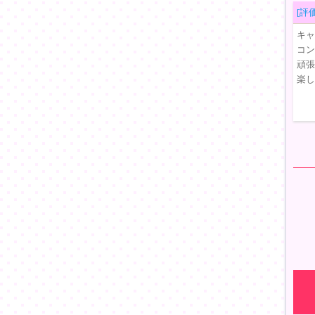
[評価
キャー
コン
頑張
楽し