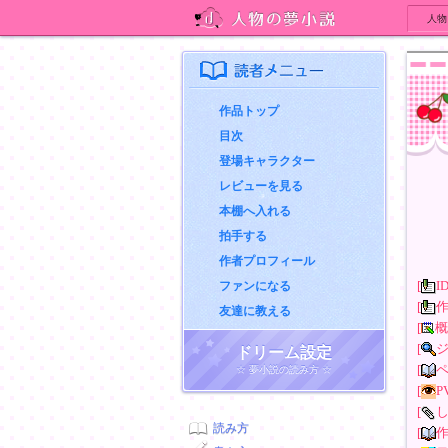
人物
人物の夢小説
読者メニュー
作品トップ
目次
登場キャラクター
レビューを見る
本棚へ入れる
拍手する
作者プロフィール
[
I
ファンになる
[
友達に教える
[
概
[
ドリーム設定
[
☆ 夢小説の読み方 ☆
[
P
[
読み方
[