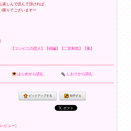
も楽しんで読んで頂ければ、
い限りでございます^^
]
【
コンビニの恋人
】【
続編
】【
二宮和也
】【
嵐
】
はじめから読む
しおりから読む
ピックアップする
拍手する
レビュー]