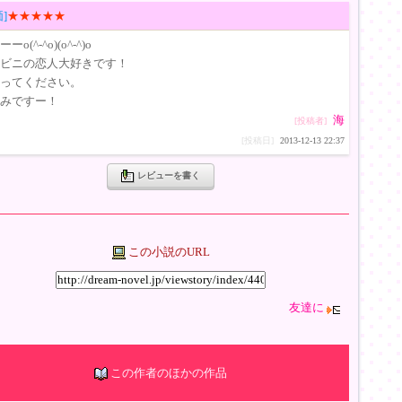
]
★★★★★
ーo(^-^o)(o^-^)o
ビニの恋人大好きです！
ってください。
みですー！
海
[投稿者]
[投稿日]
2013-12-13 22:37
レビューを書く
この小説のURL
友達に
この作者のほかの作品