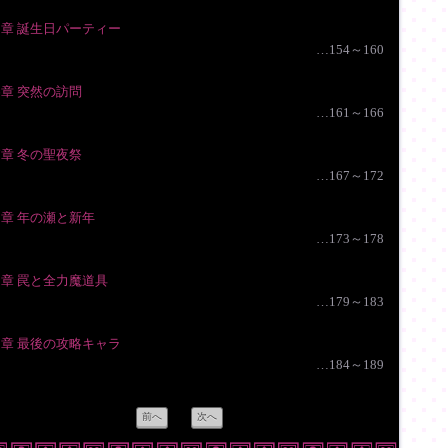
5章 誕生日パーティー
…154～160
6章 突然の訪問
…161～166
7章 冬の聖夜祭
…167～172
8章 年の瀬と新年
…173～178
9章 罠と全力魔道具
…179～183
0章 最後の攻略キャラ
…184～189
前へ
次へ