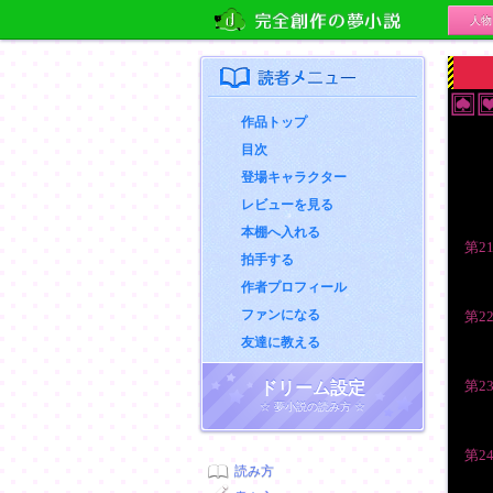
人物
の夢小説
読者メニュー
作品トップ
目次
登場キャラクター
レビューを見る
本棚へ入れる
第2
拍手する
作者プロフィール
ファンになる
第2
友達に教える
第2
ドリーム設定
☆ 夢小説の読み方 ☆
第2
読み方