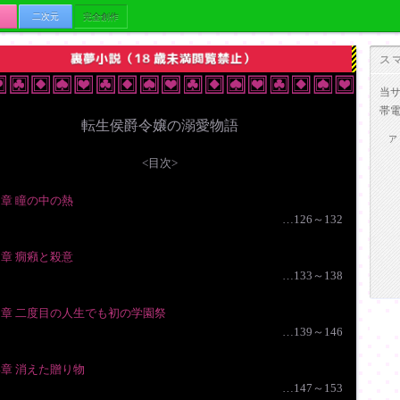
二次元
完全創作
ス
当
帯
転生侯爵令嬢の溺愛物語
ア
<目次>
1章 瞳の中の熱
…126～132
2章 癇癪と殺意
…133～138
3章 二度目の人生でも初の学園祭
…139～146
4章 消えた贈り物
…147～153