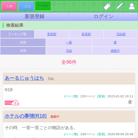
人物
二次元
完全創作
新規登録
ログイン
しお
夢小
マイ
検索結果
り一
説を
ペー
ランキング順
更新順
新着順
完結順
覧
書く
ジ
全部
一般
裏
全部
完結
連載中
全96件
あーるじゅうはち
完結
®︎18
[ページ数]
220ページ
[更新]
2015-01-02 20:11
著:
ホテルの事情[R18]
連載中
その時、一室一室ごとの物語がある。
[ページ数]
239ページ
[更新]
2026-08-06 20:49