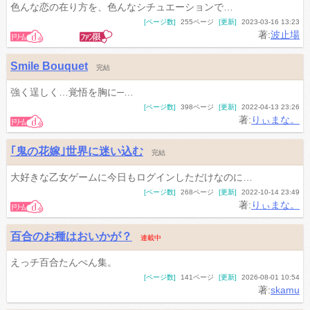
色んな恋の在り方を、色んなシチュエーションで…
[ページ数]
255ページ
[更新]
2023-03-16 13:23
著:
波止場
Smile Bouquet
完結
強く逞しく…覚悟を胸に─…
[ページ数]
398ページ
[更新]
2022-04-13 23:26
著:
りぃまな。
｢鬼の花嫁｣世界に迷い込む
完結
大好きな乙女ゲームに今日もログインしただけなのに…
[ページ数]
268ページ
[更新]
2022-10-14 23:49
著:
りぃまな。
百合のお種はおいかが？
連載中
えっチ百合たんぺん集。
[ページ数]
141ページ
[更新]
2026-08-01 10:54
著:
skamu