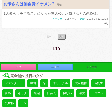
お隣さんは無自覚イケメン⁉︎
完結
1人暮らしをすることになった主人公とお隣さんとの恋模様。
[ページ数]
198ページ
[更新]
2014-04-12 19:14
著:
前へ
次へ
1/10
人物
二次元
完全創作
完全創作 注目のタグ
ファンタジー
学園
恋
オリジナル
完全創作
高校生
青春
ギャグ
短編
社会人
切ない
溺愛
ラブコメ
異世界
ドS