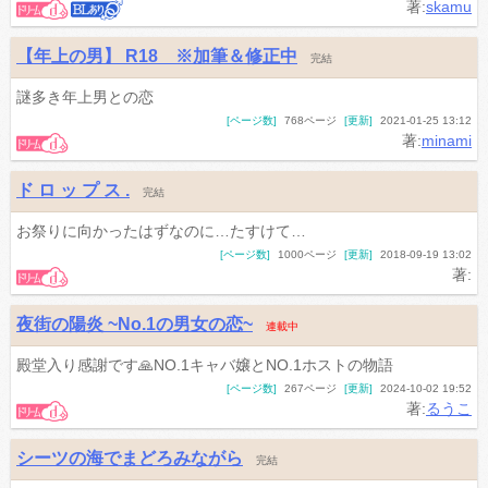
著:
skamu
【年上の男】 R18 ※加筆＆修正中
完結
謎多き年上男との恋
[ページ数]
768ページ
[更新]
2021-01-25 13:12
著:
minami
ド ロ ッ プ ス .
完結
お祭りに向かったはずなのに…たすけて…
[ページ数]
1000ページ
[更新]
2018-09-19 13:02
著:
夜街の陽炎 ~No.1の男女の恋~
連載中
殿堂入り感謝です🙏NO.1キャバ嬢とNO.1ホストの物語
[ページ数]
267ページ
[更新]
2024-10-02 19:52
著:
るうこ
シーツの海でまどろみながら
完結