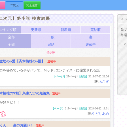
二次元
完全創作
二次元】夢小説 検索結果
ス
当
ンキング順
更新順
新着順
完結順
帯
全部
一般
裏
全部
完結
連載中
ア
全3件
空助のψ愛【斉木楠雄のψ難】
連載中
力を秘めている事がバレて、MッドSエンティストに偏愛される話
[ページ]
25ページ
[更新]
2018-07-22 22:26
著:
あさぎ
木楠雄のΨ難】鳥束だけの短編集
連載中
が好きだ！！
[ページ]
215ページ
[更新]
2024-06-22 16:31
著:
やどりあめ
くん、一生のお願い！
連載中