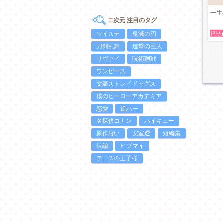
一生
二次元 注目のタグ
ツイステ
鬼滅の刃
刀剣乱舞
進撃の巨人
リヴァイ
呪術廻戦
ワンピース
文豪ストレイドッグス
僕のヒーローアカデミア
恋愛
逆ハー
名探偵コナン
ハイキュー
原作沿い
安室透
短編集
長編
ヒプマイ
テニスの王子様