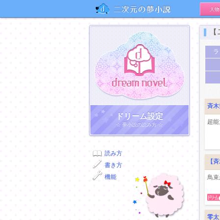
人物
二次元の夢小説
【
ラ
斉木
ドリーム小説
ドリーム設定
超能
☆ 夢小説の読み方 ☆
読み方
【斉
書き方
機能
鳥束
零太