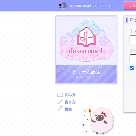
人物
メッセージ
ロ
|
|
ドリーム小説
ドリーム設定
☆ 夢小説の読み方 ☆
読み方
書き方
機能