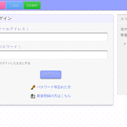
二次元
完全創作
グイン
ス
 メールアドレス |
当
帯
ア
 パスワード |
ログインしたままにする
パスワード等忘れた方
新規登録の方はこちら