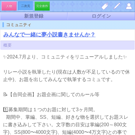
人物
二次元
完全創作
新規登録
ログイン
しお
夢小
マイ
コミュニティ
り一
説を
ペー
みんなで一緒に夢小説書きませんか？
覧
書く
ジ
概要
✨2024.7月より、コミュニティをリニューアルしました✨
リレー小説を執筆したり(現在は人数が不足しているので休
止中)、お題を出してみんなで執筆するコミュです。
📝【合同企画】お題企画に関してのルール等
1️⃣募集期間は１つのお題に対して3ヶ月間。
期間中、掌編、SS、短編、好きな物を選択してお題スレ
に書き込みして下さい。文字数の目安は掌編(200～800文
字)、SS(800〜4000文字)、短編(4000〜4万文字)との事で