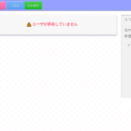
二次元
完全創作
ス
ユーザが存在していません
当
帯
ア