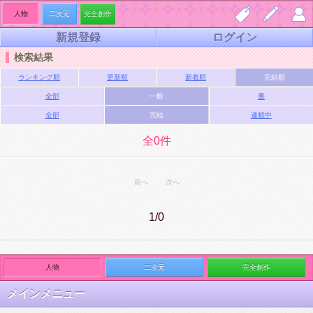
人物
二次元
完全創作
新規登録
ログイン
しお
夢小
マイ
検索結果
り一
説を
ペー
ランキング順
更新順
新着順
完結順
覧
書く
ジ
全部
一般
裏
全部
完結
連載中
全0件
前へ
次へ
1/0
人物
二次元
完全創作
メインメニュー