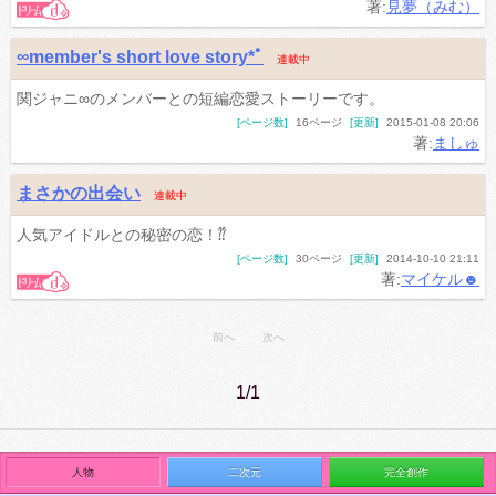
著:
見夢（みむ）
∞member's short love story*ﾟ
連載中
関ジャニ∞のメンバーとの短編恋愛ストーリーです。
[ページ数]
16ページ
[更新]
2015-01-08 20:06
著:
ましゅ
まさかの出会い
連載中
人気アイドルとの秘密の恋！⁇
[ページ数]
30ページ
[更新]
2014-10-10 21:11
著:
マイケル☻
前へ
次へ
1/1
人物
二次元
完全創作