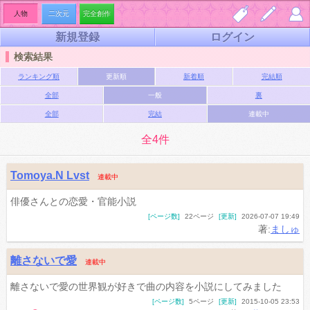
人物
二次元
完全創作
新規登録
ログイン
しお
夢小
マイ
検索結果
り一
説を
ペー
ランキング順
更新順
新着順
完結順
覧
書く
ジ
全部
一般
裏
全部
完結
連載中
全4件
Tomoya.N Lvst
連載中
俳優さんとの恋愛・官能小説
[ページ数]
22ページ
[更新]
2026-07-07 19:49
著:
ましゅ
離さないで愛
連載中
離さないで愛の世界観が好きで曲の内容を小説にしてみました
[ページ数]
5ページ
[更新]
2015-10-05 23:53