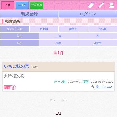
人物
二次元
完全創作
新規登録
ログイン
しお
夢小
マイ
検索結果
り一
説を
ペー
ランキング順
更新順
新着順
完結順
覧
書く
ジ
全部
一般
裏
全部
完結
連載中
全1件
いちご味の恋
完結
大野×夏の恋
[ページ数]
152ページ
[更新]
2013-07-07 19:06
著:
湊-minato-
前へ
次へ
1/1