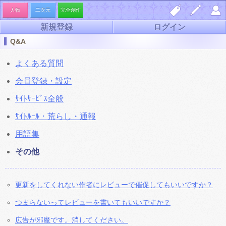
人物
二次元
完全創作
新規登録
ログイン
しお
夢小
マイ
Q&A
り一
説を
ペー
よくある質問
覧
書く
ジ
会員登録・設定
ｻｲﾄｻｰﾋﾞｽ全般
ｻｲﾄﾙｰﾙ・荒らし・通報
用語集
その他
更新をしてくれない作者にレビューで催促してもいいですか？
つまらないってレビューを書いてもいいですか？
広告が邪魔です。消してください。